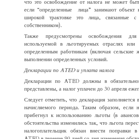
что это освобождение от налога не может быт
если “определенные лица” занимают объект 
широкой трактовке это лица, связанные c
собственником).
Также предусмотрены освобождения для 
используемой в льготируемых отраслях или 
определенным работникам (включая сельские 
выполнении определенных условий.
Декларации по ATED и уплата налога
Декларации по ATED должны в обязательно
представлены, а налог уплачен до 30 апреля еже
Следует отметить, что декларация заполняется 
начисляемого периода. Таким образом, если н
прибегнул к использованию льготы (в авансов
обстоятельства изменились так, что льгота перес
налогоплательщик обязан внести поправки 
ATED в течение 90 дней со дня изменения обсто