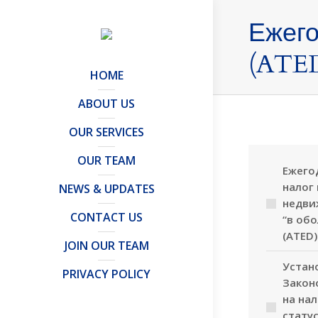
Ежего
(ATE
HOME
ABOUT US
OUR SERVICES
OUR TEAM
Ежего
налог 
NEWS & UPDATES
недви
CONTACT US
“в обо
(ATED)
JOIN OUR TEAM
Устан
PRIVACY POLICY
Закон
на на
стату