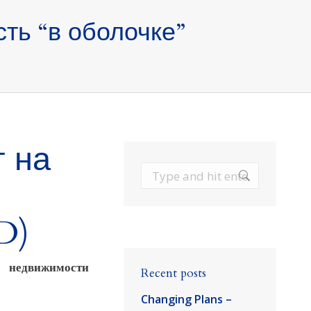
ть “в оболочке”
 на
Search:
D)
 недвижимости
Recent posts
Changing Plans –