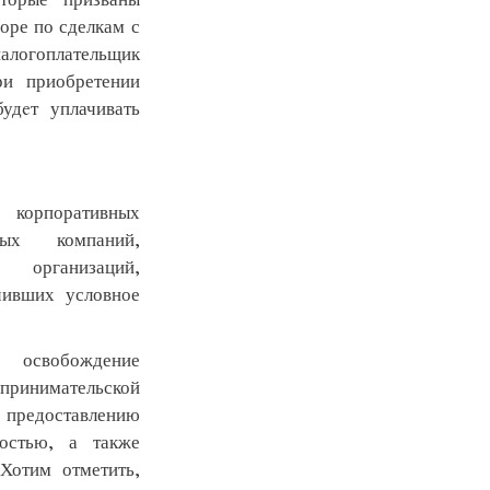
оре по сделкам с
логоплательщик
ри приобретении
удeт уплачивать
корпоративных
ных компаний,
 организаций,
чивших условное
 освобождение
ринимательской
о предоставлению
остью, а также
Хотим отметить,