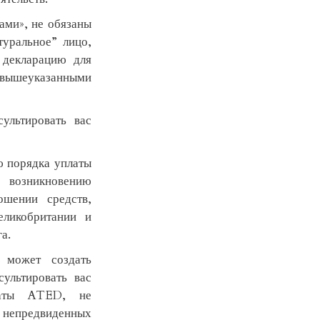
ами», не обязаны
уральное” лицо,
 декларацию для
 вышеуказанными
ультировать вас
ю порядка уплаты
возникновению
ошении средств,
еликобритании и
а.
а может создать
ультировать вас
платы ATED, не
непредвиденных