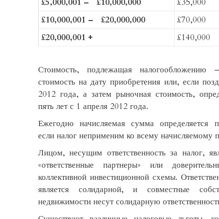
£5,000,001 – £10,000,000
£35,000
£10,000,001 – £20,000,000
£70,000
£20,000,001 +
£140,000
Стоимость, подлежащая налогообложению 
стоимость на дату приобретения или, если позд
2012 года, а затем рыночная стоимость, опре
пять лет с 1 апреля 2012 года.
Ежегодно начисляемая сумма определяется п
если налог неприменим ко всему начисляемому 
Лицом, несущим ответственность за налог, яв
«ответственные партнеры» или доверительн
коллективной инвестиционной схемы. Ответстве
является солидарной, и совместные собс
недвижимости несут солидарную ответственност
Существуют различные налоговые льготы, к