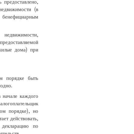
ь предоставлено,
недвижимости (в
 бенефициарным
недвижимости,
предоставляемой
жилые дома) при
м порядке быть
годно.
в начале каждого
алогоплательщик
ом порядке), но
тает действовать,
в декларацию по
ятельств.