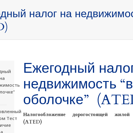
дный налог на недвижимос
D)
Ежегодный налог
дный
недвижимость “в
на
жимость
лочке”
оболочке” (ATE
овленный
Налогообложение дорогостоящей жилой
ом Tест
(ATED)
личие
са