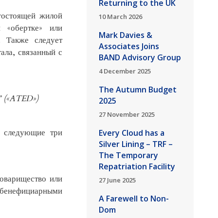
Returning to the UK
гостоящей жилой
10 March 2026
й «обертке» или
Mark Davies &
. Также следует
Associates Joins
тала, связанный с
BAND Advisory Group
4 December 2025
The Autumn Budget
” («ATED»)
2025
27 November 2025
ы следующие три
Every Cloud has a
Silver Lining – TRF –
The Temporary
Repatriation Facility
товарищество или
27 June 2025
 бенефициарными
A Farewell to Non-
Dom