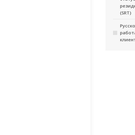
резид
(SRT)
Русск
работ
клиен