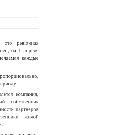
– это рыночная
нее, на 1 апреля
деляемая каждые
ропорционально,
периоду.
ляется компания,
ый собственник
нность партнеров
твенники жилой
ь.
оторые призваны